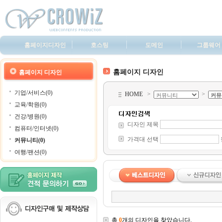
홈페이지디자인
호스팅
도메인
그룹웨어
홈페이지 디자인
홈페이지 디자인
기업/서비스(0)
HOME
>
>
교육/학원(0)
건강/병원(0)
디자인 제목
컴퓨터/인터넷(0)
가격대 선택
커뮤니티(0)
여행/팬션(0)
총
0
개의 디자인을 찾았습니다.