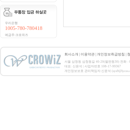
우리은행
1005-780-780418
예금주:크로위즈
회사소개
|
이용약관
|
개인정보취급방침
|
서울 삼청동 삼청동길 40-20(팔판동30) 전화 : 07
대표: 신윤석 | 사업자번호 108-17-99367
개인정보보호 관리책임자:신윤석 (sys9@lycos.co.kr) C